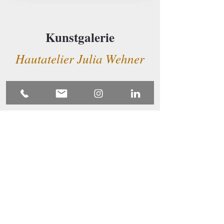
Kunstgalerie
Hautatelier Julia Wehner
Das Hautatelier Julia Wehner in Isselburg
beherbergt eine exklusive Kunstgalerie, in der
ausschließlich Werke von Merle-Marie Art
ausgestellt werden. Diese Galerie bietet
Besuchern die Möglichkeit, die einzigartigen und
inspirierenden Kunstwerke von Merle-Marie in
einem stilvollen und intimen Ambiente zu