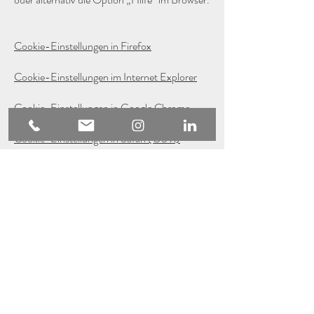
Cookie-Einstellungen in Firefox
Cookie-Einstellungen im Internet Explorer
Cookie-Einstellungen in Google Chrome
Cookie-Einstellungen in Safari (OS X)
Cookie-Einstellungen in Safari (iOS)
Cookie-Einstellungen in Android
Um die Verwendung eigener Daten durch
Google Analytics auf allen Websites
abzulehnen und zu verhindern, bestehen die
folgenden Anweisungen:
https://tools.google.com/dlpage/gaoptout
.